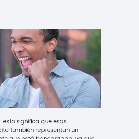
d
: esto significa que esas
dito también representan un
nte que está bancarizada, ya que