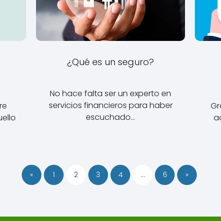
¿Qué es un seguro?
No hace falta ser un experto en
servicios financieros para haber
re
Gr
escuchado…
uello
a
«
1
2
3
4
…
6
»