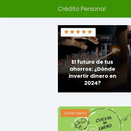
Crédito Personal
★
★
★
★
★
El futuro de tus
ahorros: ¿Dónde
invertir dinero en
2024?
¡Debes leerlo!