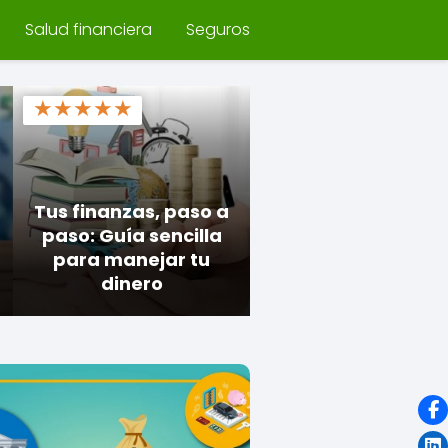
Salud financiera
Seguros
★
★
★
★
★
Tus finanzas, paso a
paso: Guía sencilla
para manejar tu
dinero