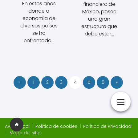
En estos años
financiero de
donde a
México, posee
economía de
una gran
diversos países
estructura que
se ha
debe estar…
enfrentado…
«
1
2
3
4
5
6
»
🔥
Aviso Legal
Política de cookies
Política de Privacidad
Mapa del sitio